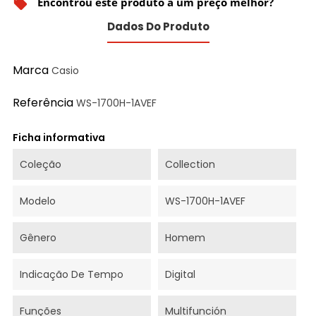
Encontrou este produto a um preço melhor?
local_offer
Dados Do Produto
Marca
Casio
Referência
WS-1700H-1AVEF
Ficha informativa
Coleção
Collection
Modelo
WS-1700H-1AVEF
Gênero
Homem
Indicação De Tempo
Digital
Funções
Multifunción