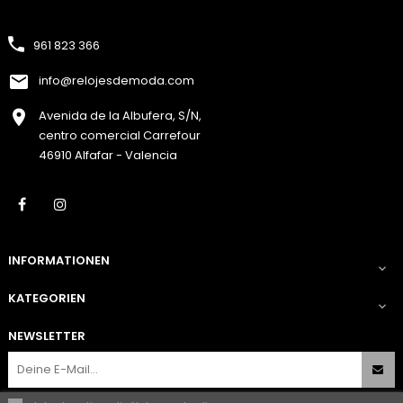
961 823 366
info@relojesdemoda.com
Avenida de la Albufera, S/N,
centro comercial Carrefour
46910 Alfafar - Valencia
Facebook
Instagram
INFORMATIONEN

KATEGORIEN

NEWSLETTER