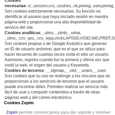
Cookies
necesarias
:
ci_session,ccs_cookies_ok,prereg_user,prereg
Son cookies estrictamente necesarias. Su función es
identificar al usuario que haya iniciado sesión en nuestra
página web y proporcionar una alta disponibilidad de
servicio del site.
Cookies analíticas
:
_utmz, _utmb, _utma,
_utmc,_ccs_vps,_ccs_lvpq,clicks,APISID,HSID,NID,PREF,
Son cookies propias o de Google Analytics que generan
un ID de usuario anónimo, que es el que se utiliza para
hacer recuento de cuantas veces visita el sitio un usuario.
Asimismo, registra cuando fue la primera y última vez que
visitó la web, el origen del usuario y Keywords.
Cookies de terceros
:
__stgmap,__stid,__unam,__uset
.
Son cookies que su uso se restringe a los vínculos que se
proporcionan a los servicios de terceros que el usuario
puede encontrar útiles. Permiten realizar un servicio más
fácil de usar y compartir contenidos a través de otras
páginas web y del correo electrónico.
Cookies Zopim
Zopim
permite comunicarnos para dar soporte y resolver