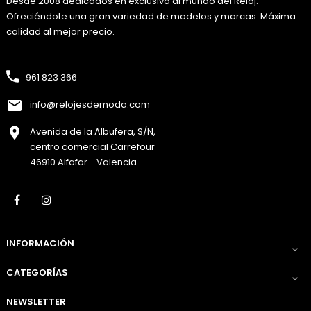
Desde 2008 dedicados en exclusiva al mundo del Reloj.
Ofreciéndote una gran variedad de modelos y marcas. Máxima
calidad al mejor precio.
961 823 366
info@relojesdemoda.com
Avenida de la Albufera, S/N,
centro comercial Carrefour
46910 Alfafar - Valencia
Facebook
Instagram
INFORMACIÓN

CATEGORÍAS

NEWSLETTER