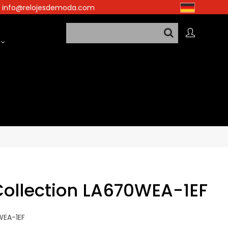
info@relojesdemoda.com
Collection LA670WEA-1EF
WEA-1EF