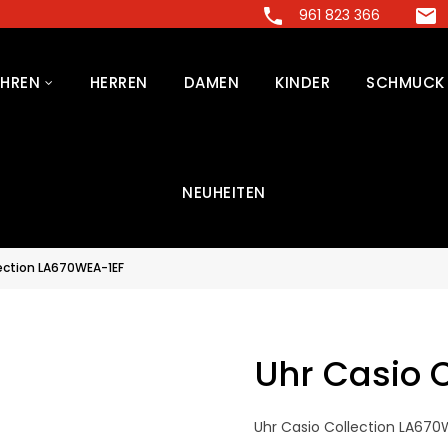
961 823 366
HREN
HERREN
DAMEN
KINDER
SCHMUCK
NEUHEITEN
lection LA670WEA-1EF
Uhr Casio 
Uhr Casio Collection LA670