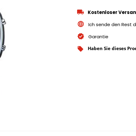
Kostenloser Versan
Ich sende den Rest d
Garantie
Haben Sie dieses Pro
local_offer