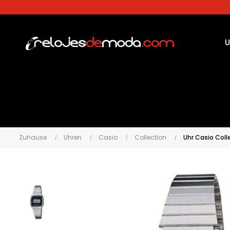
U
Zuhause
Uhren
Casio
Collection
Uhr Casio Col