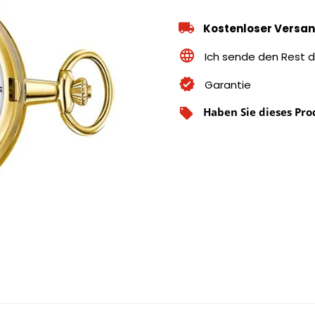
Kostenloser Versan
Ich sende den Rest d
Garantie
Haben Sie dieses Pro
local_offer