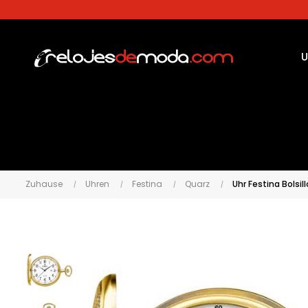
U
Zuhause
Uhren
Festina
Quarz
Uhr Festina Bolsil