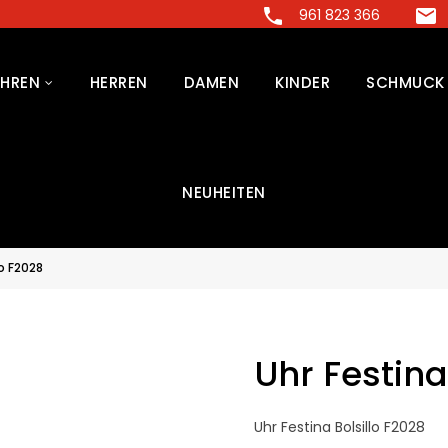
961 823 366
HREN
HERREN
DAMEN
KINDER
SCHMUCK
NEUHEITEN
lo F2028
Uhr Festina
Uhr Festina Bolsillo F2028