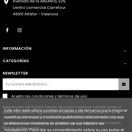
Avenida de la Albufera, S/N,
centro comercial Carrefour
46910 Alfafar - Valencia
Facebook
Instagram
INFORMACIÓN

CATEGORÍAS

NEWSLETTER
Acepto las
condiciones y términos de uso
Responsable del Fichero: Relojes de moda; Finalidad: solicitar recibir el
Este sitio web utiliza cookies propias y de terceros para mejorar
boletín de noticias; Legitimación: Consentimiento; Destinatarios: No se
nuestros servicios y mostrarle publicidad relacionada con sus
comunicarán los datos a terceros; Derechos: Acceder, rectificar, suprimir
los datos así como el resto de derechos que le explicamos en nuestra
preferencias mediante el análisis de sus hábitos de
Política de Privacidad.
navegación. Para dar su consentimiento sobre su uso pulse el