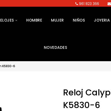
961 823 366
RELOJES
HOMBRE
MUJER
NIÑOS
JOYERIA
NOVEDADES
on K5830-6
Reloj Calyp
K5830-6