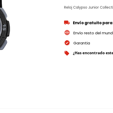
Reloj Calypso Junior Collec
Envío gratuito para
Envío resto del mun
Garantia
¿Has encontrado este
local_offer