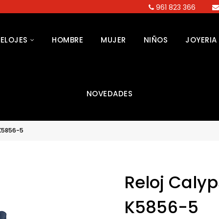
961 823 366
RELOJES
HOMBRE
MUJER
NIÑOS
JOYERIA
NOVEDADES
 K5856-5
Reloj Caly
K5856-5