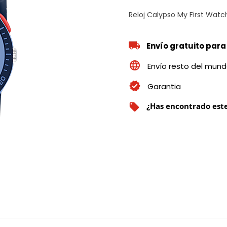
Reloj Calypso My First Wat
Envío gratuito para
Envío resto del mun
Garantia
¿Has encontrado este
local_offer