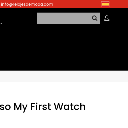
info@relojesdemoda.com
pso My First Watch