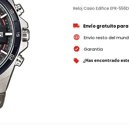
Reloj Casio Edifice EFR-556
Envío gratuito para
Envío resto del mun
Garantia
¿Has encontrado este
local_offer