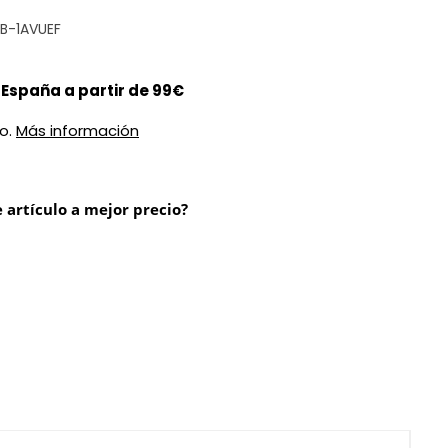
DB-1AVUEF
 España a partir de 99€
do.
Más información
 artículo a mejor precio?