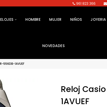
961 823 366
RELOJES
HOMBRE
MUJER
NIÑOS
JOYERIA
NOVEDADES
 EFR-556DB-1AVUEF
Reloj Casio
1AVUEF