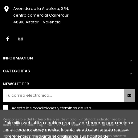
Avenida de la Albufera, S/N,
centro comercial Carrefour
46910 Alfafar - Valencia
Facebook
Instagram
INFORMACIÓN

CATEGORÍAS

NEWSLETTER
Acepto las
condiciones y términos de uso
Responsable del Fichero: Relojes de moda; Finalidad: solicitar recibir el
Este sitio web utiliza cookies propias y de terceros para mejorar
boletín de noticias; Legitimación: Consentimiento; Destinatarios: No se
nuestros servicios y mostrarle publicidad relacionada con sus
comunicarán los datos a terceros; Derechos: Acceder, rectificar, suprimir
los datos así como el resto de derechos que le explicamos en nuestra
preferencias mediante el análisis de sus hábitos de