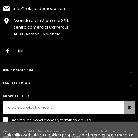
info@relojesdemoda.com
Avenida de la Albufera, S/N,
centro comercial Carrefour
46910 Alfafar - Valencia
Facebook
Instagram
INFORMACIÓN

CATEGORÍAS

NEWSLETTER
Acepto las
condiciones y términos de uso
Responsable del Fichero: Relojes de moda; Finalidad: solicitar recibir el
Este sitio web utiliza cookies propias y de terceros para mejorar
boletín de noticias; Legitimación: Consentimiento; Destinatarios: No se