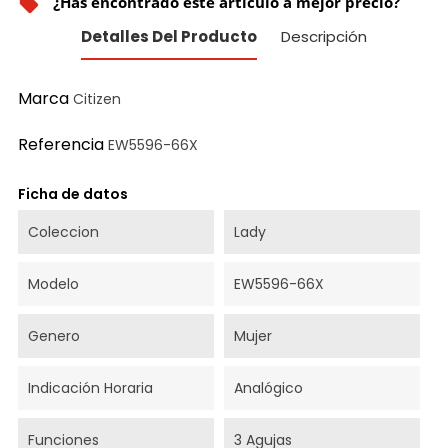
¿Has encontrado este artículo a mejor precio?
local_offer
Detalles Del Producto
Descripción
Marca
Citizen
Referencia
EW5596-66X
Ficha de datos
Coleccion
Lady
Modelo
EW5596-66X
Genero
Mujer
Indicación Horaria
Analógico
Funciones
3 Agujas