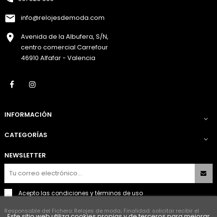
info@relojesdemoda.com
Avenida de la Albufera, S/N,
centro comercial Carrefour
46910 Alfafar - Valencia
Facebook
Instagram
INFORMACIÓN

CATEGORÍAS

NEWSLETTER
Acepto las
condiciones y términos de uso
Responsable del Fichero: Relojes de moda; Finalidad: solicitar recibir el
Este sitio web utiliza cookies propias y de terceros para mejorar