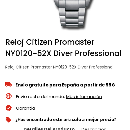
Reloj Citizen Promaster
NY0120-52X Diver Professional
Reloj Citizen Promaster NY0120-52X Diver Professional
Envío gratuito para España a partir de 99€
Envío resto del mundo.
Más información
Garantia
¿Has encontrado este artículo a mejor precio?
local_offer
Detalles Del Producto
Descripción