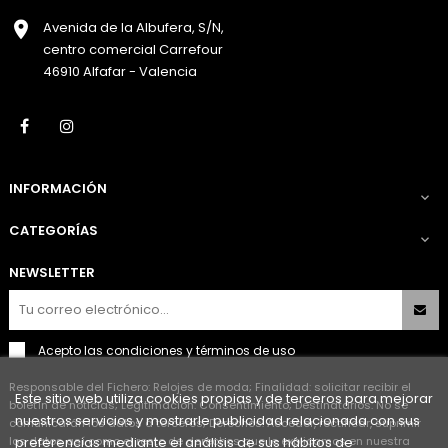
Avenida de la Albufera, S/N,
centro comercial Carrefour
46910 Alfafar - Valencia
Facebook
Instagram
INFORMACIÓN

CATEGORÍAS

NEWSLETTER
Acepto las
condiciones y términos de uso
Responsable del Fichero: Relojes de moda; Finalidad: solicitar recibir el
Este sitio web utiliza cookies propias y de terceros para mejorar
boletín de noticias; Legitimación: Consentimiento; Destinatarios: No se
nuestros servicios y mostrarle publicidad relacionada con sus
comunicarán los datos a terceros; Derechos: Acceder, rectificar, suprimir
los datos así como el resto de derechos que le explicamos en nuestra
preferencias mediante el análisis de sus hábitos de