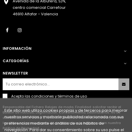
Avenida de la Albufera, S/N,
centro comercial Carrefour
46910 Alfafar - Valencia
Facebook
Instagram
INFORMACIÓN

CATEGORÍAS

NEWSLETTER
Acepto las
condiciones y términos de uso
Responsable del Fichero: Relojes de moda; Finalidad: solicitar recibir el
Este sitio web utiliza cookies propias y de terceros para mejorar
boletín de noticias; Legitimación: Consentimiento; Destinatarios: No se
nuestros servicios y mostrarle publicidad relacionada con sus
comunicarán los datos a terceros; Derechos: Acceder, rectificar, suprimir
los datos así como el resto de derechos que le explicamos en nuestra
preferencias mediante el análisis de sus hábitos de
Política de Privacidad.
navegación. Para dar su consentimiento sobre su uso pulse el