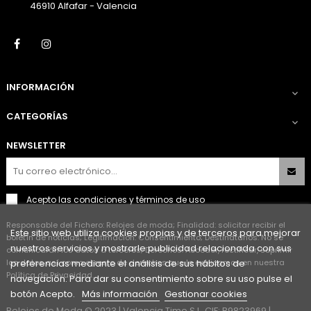
46910 Alfafar - Valencia
Facebook
Instagram
INFORMACIÓN

CATEGORÍAS

NEWSLETTER
Acepto las
condiciones y términos de uso
Responsable del Fichero: Relojes de moda; Finalidad: solicitar recibir el
Este sitio web utiliza cookies propias y de terceros para mejorar
boletín de noticias; Legitimación: Consentimiento; Destinatarios: No se
nuestros servicios y mostrarle publicidad relacionada con sus
comunicarán los datos a terceros; Derechos: Acceder, rectificar, suprimir
los datos así como el resto de derechos que le explicamos en nuestra
preferencias mediante el análisis de sus hábitos de
Política de Privacidad.
navegación. Para dar su consentimiento sobre su uso pulse el
botón Acepto.
Más información
Gestionar cookies
Relojes de Moda © 2023 | Valencia Time S.L. CIF: B9823969 |