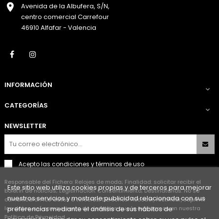
Avenida de la Albufera, S/N,
centro comercial Carrefour
46910 Alfafar - Valencia
Facebook
Instagram
INFORMACIÓN

CATEGORÍAS

NEWSLETTER
Acepto las
condiciones y términos de uso
Responsable del Fichero: Relojes de moda; Finalidad: solicitar recibir el
Este sitio web utiliza cookies propias y de terceros para mejorar
boletín de noticias; Legitimación: Consentimiento; Destinatarios: No se
nuestros servicios y mostrarle publicidad relacionada con sus
comunicarán los datos a terceros; Derechos: Acceder, rectificar, suprimir
los datos así como el resto de derechos que le explicamos en nuestra
preferencias mediante el análisis de sus hábitos de
Política de Privacidad.